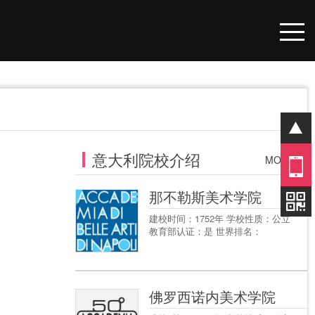
意大利院校介绍
01
MORE+
那不勒斯美术学院
建校时间：1752年 学校性质：公立
教育部认证：是 世界排名：
佛罗西诺内美术学院